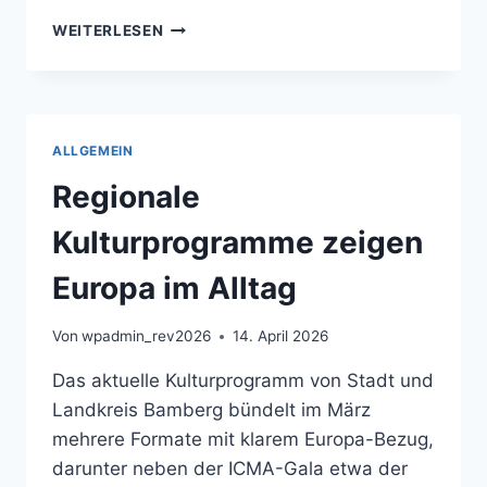
INTERNATIONALE
WEITERLESEN
MUSIK-
UND
SZENEKULTUR
BLEIBT
EIN
ALLGEMEIN
SICHTBARER
TEIL
Regionale
DES
BAMBERGER
Kulturprogramme zeigen
KULTURRAUMS
Europa im Alltag
Von
wpadmin_rev2026
14. April 2026
Das aktuelle Kulturprogramm von Stadt und
Landkreis Bamberg bündelt im März
mehrere Formate mit klarem Europa-Bezug,
darunter neben der ICMA-Gala etwa der