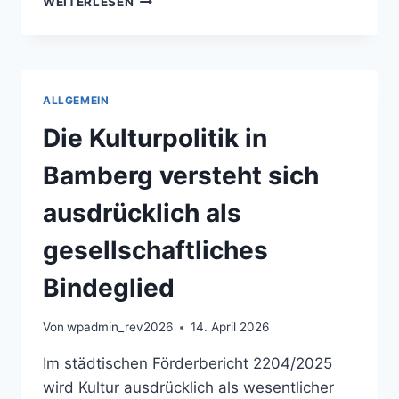
WEITERLESEN
CITY
BAMBERG
VERBINDET
DIGITALE
TEILHABE
ALLGEMEIN
MIT
EUROPÄISCHEN
Die Kulturpolitik in
STADTENTWICKLUNGSFRAGEN.
Bamberg versteht sich
ausdrücklich als
gesellschaftliches
Bindeglied
Von
wpadmin_rev2026
14. April 2026
Im städtischen Förderbericht 2204/2025
wird Kultur ausdrücklich als wesentlicher