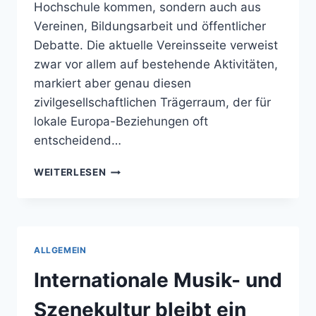
Hochschule kommen, sondern auch aus
Vereinen, Bildungsarbeit und öffentlicher
Debatte. Die aktuelle Vereinsseite verweist
zwar vor allem auf bestehende Aktivitäten,
markiert aber genau diesen
zivilgesellschaftlichen Trägerraum, der für
lokale Europa-Beziehungen oft
entscheidend…
EUROPA
WEITERLESEN
BLEIBT
IN
BAMBERG
EIN
THEMA
ALLGEMEIN
DER
ZIVILGESELLSCHAFT
Internationale Musik- und
Szenekultur bleibt ein