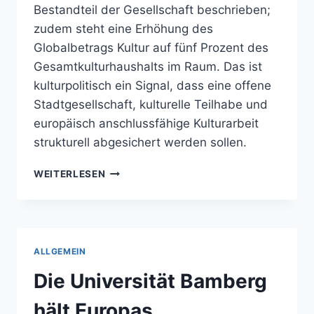
Bestandteil der Gesellschaft beschrieben;
zudem steht eine Erhöhung des
Globalbetrags Kultur auf fünf Prozent des
Gesamtkulturhaushalts im Raum. Das ist
kulturpolitisch ein Signal, dass eine offene
Stadtgesellschaft, kulturelle Teilhabe und
europäisch anschlussfähige Kulturarbeit
strukturell abgesichert werden sollen.
DIE
WEITERLESEN
KULTURPOLITIK
IN
BAMBERG
VERSTEHT
SICH
ALLGEMEIN
AUSDRÜCKLICH
ALS
Die Universität Bamberg
GESELLSCHAFTLICHES
BINDEGLIED
hält Europas