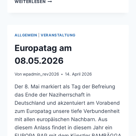
DIE
WEITERLESEN
UNIVERSITÄT
BAMBERG
HÄLT
EUROPAS
BILDUNGSRAUM
ALLGEMEIN
|
VERANSTALTUNG
PRAKTISCH
OFFEN
Europatag am
08.05.2026
Von
wpadmin_rev2026
14. April 2026
Der 8. Mai markiert als Tag der Befreiung
das Ende der Naziherrschaft in
Deutschland und akzentuiert am Vorabend
zum Europatag unsere tiefe Verbundenheit
mit allen europäischen Nachbarn. Aus
diesem Anlass findet in diesem Jahr ein
EUROPA RAP mit dem Künstler BAMBÄGGA