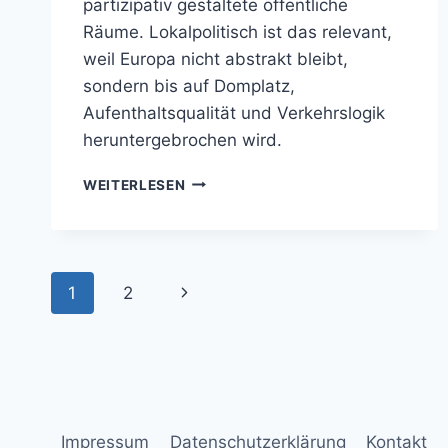
partizipativ gestaltete öffentliche
Räume. Lokalpolitisch ist das relevant,
weil Europa nicht abstrakt bleibt,
sondern bis auf Domplatz,
Aufenthaltsqualität und Verkehrslogik
heruntergebrochen wird.
ÖFFENTLICHER
WEITERLESEN
RAUM,
MOBILITÄT
UND
LEBENSQUALITÄT
Seitennavigation
WERDEN
1
2
Nächste
EUROPÄISCH
GETESTET
Seite
Impressum
Datenschutzerklärung
Kontakt