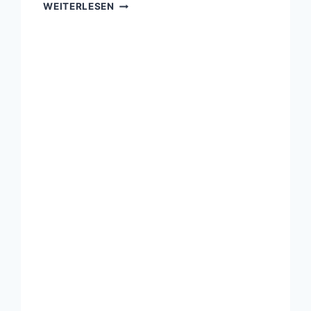
BAMBERG
WEITERLESEN
APP
NEWSFEEDS