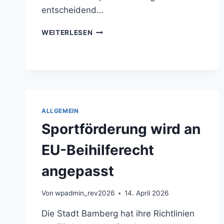
entscheidend…
EUROPA
WEITERLESEN
BLEIBT
IN
BAMBERG
EIN
THEMA
DER
ZIVILGESELLSCHAFT
ALLGEMEIN
Sportförderung wird an
EU-Beihilferecht
angepasst
Von
wpadmin_rev2026
14. April 2026
Die Stadt Bamberg hat ihre Richtlinien