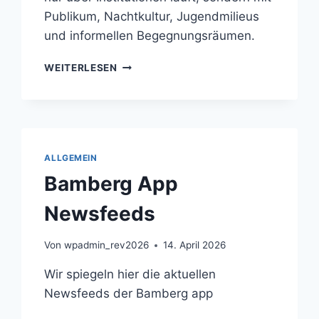
Publikum, Nachtkultur, Jugendmilieus
und informellen Begegnungsräumen.
INTERNATIONALE
WEITERLESEN
MUSIK-
UND
SZENEKULTUR
BLEIBT
EIN
SICHTBARER
ALLGEMEIN
TEIL
Bamberg App
DES
BAMBERGER
Newsfeeds
KULTURRAUMS
Von
wpadmin_rev2026
14. April 2026
Wir spiegeln hier die aktuellen
Newsfeeds der Bamberg app