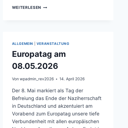
SMART
WEITERLESEN
CITY
BAMBERG
VERBINDET
DIGITALE
TEILHABE
MIT
ALLGEMEIN
|
VERANSTALTUNG
EUROPÄISCHEN
Europatag am
STADTENTWICKLUNGSFRAGEN.
08.05.2026
Von
wpadmin_rev2026
14. April 2026
Der 8. Mai markiert als Tag der
Befreiung das Ende der Naziherrschaft
in Deutschland und akzentuiert am
Vorabend zum Europatag unsere tiefe
Verbundenheit mit allen europäischen